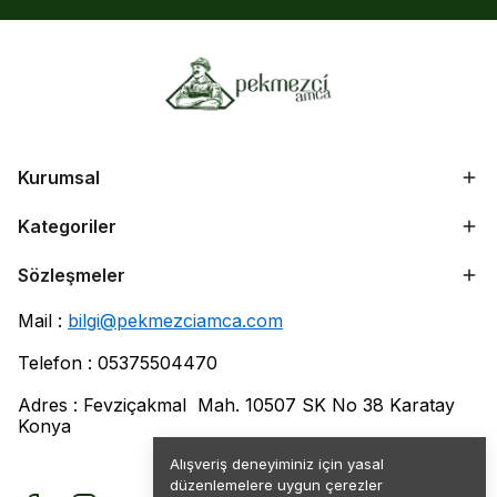
Kurumsal
Kategoriler
Sözleşmeler
Mail :
bilgi@pekmezciamca.com
Telefon : 05375504470
Adres : Fevziçakmal Mah. 10507 SK No 38 Karatay
Konya
Alışveriş deneyiminiz için yasal
düzenlemelere uygun çerezler