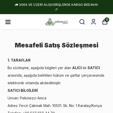
🚛 300₺ VE ÜZERI ALIŞVERIŞLERDE KARGO BEDAVA!
🎉
0
Mesafeli Satış Sözleşmesi
1. TARAFLAR
Bu sözleşme, aşağıda bilgileri yer alan
ALICI
ile
SATICI
arasında, aşağıda belirtilen hüküm ve şartlar çerçevesinde
elektronik ortamda akdedilmiştir.
SATICI BİLGİLERİ
Unvan: Pekmezci Amca
Adres: Fevzi Çakmak Mah. 10501. Sk. No: 1 Karatay/Konya