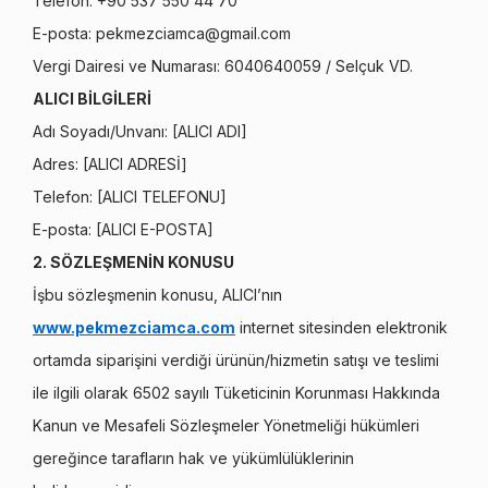
Telefon: +90 537 550 44 70
E-posta:
pekmezciamca@gmail.com
Vergi Dairesi ve Numarası: 6040640059 / Selçuk VD.
ALICI BİLGİLERİ
Adı Soyadı/Unvanı: [ALICI ADI]
Adres: [ALICI ADRESİ]
Telefon: [ALICI TELEFONU]
E-posta: [ALICI E-POSTA]
2. SÖZLEŞMENİN KONUSU
İşbu sözleşmenin konusu, ALICI’nın
www.pekmezciamca.com
internet sitesinden elektronik
ortamda siparişini verdiği ürünün/hizmetin satışı ve teslimi
ile ilgili olarak 6502 sayılı Tüketicinin Korunması Hakkında
Kanun ve Mesafeli Sözleşmeler Yönetmeliği hükümleri
gereğince tarafların hak ve yükümlülüklerinin