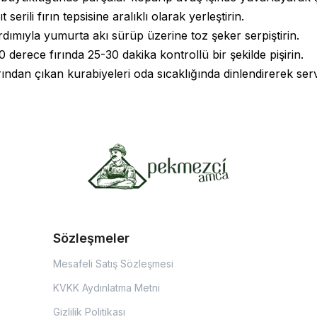
 serili fırın tepsisine aralıklı olarak yerleştirin.
ardımıyla yumurta akı sürüp üzerine toz şeker serpiştirin.
0 derece fırında 25-30 dakika kontrollü bir şekilde pişirin.
ırından çıkan kurabiyeleri oda sıcaklığında dinlendirerek serv
Sözleşmeler
Mesafeli Satış Sözleşmesi
KVKK Aydınlatma Metni
Gizlilik Politikası