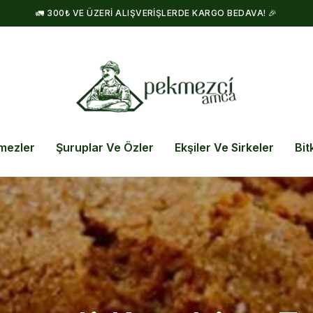
🚛 300₺ VE ÜZERI ALIŞVERIŞLERDE KARGO BEDAVA! 🎉
mezler
Şuruplar Ve Özler
Ekşiler Ve Sirkeler
Bit