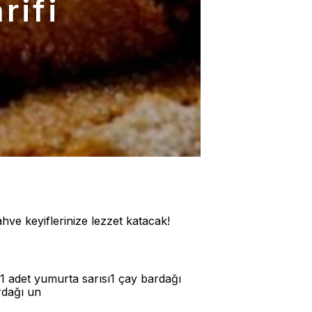
rifi
ve keyiflerinize lezzet katacak!
1 adet yumurta sarısı1 çay bardağı
rdağı un