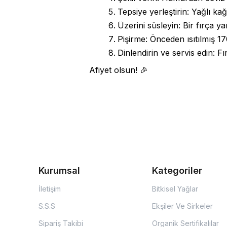
Tepsiye yerleştirin: Yağlı kağıt
Üzerini süsleyin: Bir fırça y
Pişirme: Önceden ısıtılmış 17
Dinlendirin ve servis edin: F
Afiyet olsun! 🎉
Kurumsal
Kategoriler
İletişim
Bitkisel Yağlar
S.S.S
Ekşiler Ve Sirkeler
Sipariş Takibi
Organik Sertifikalılar