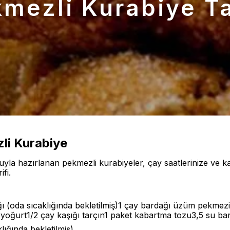
mezli Kurabiye Ta
zli Kurabiye
a hazırlanan pekmezli kurabiyeler, çay saatlerinize ve kah
fi.
ı (oda sıcaklığında bekletilmiş)1 çay bardağı üzüm pekmezi
 yoğurt1/2 çay kaşığı tarçın1 paket kabartma tozu3,5 su ba
lığında bekletilmiş)