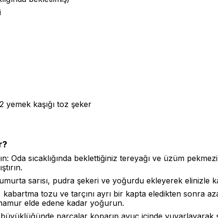
i
ı2 yemek kaşığı toz şeker
r?
ın: Oda sıcaklığında beklettiğiniz tereyağı ve üzüm pekmezi
ştırın.
umurta sarısı, pudra şekeri ve yoğurdu ekleyerek elinizle 
, kabartma tozu ve tarçını ayrı bir kapta eledikten sonra a
hamur elde edene kadar yoğurun.
 büyüklüğünde parçalar koparıp avuç içinde yuvarlayarak şe