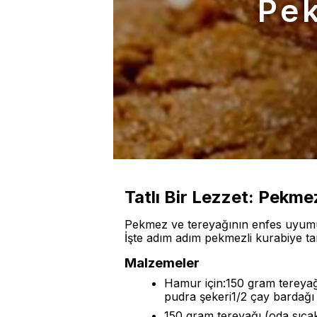
Pek
Tatlı Bir Lezzet: Pekme
Pekmez ve tereyağının enfes uyumuyl
İşte adım adım pekmezli kurabiye tari
Malzemeler
Hamur için:150 gram tereyağ
pudra şekeri1/2 çay bardağı
150 gram tereyağı (oda sıcak