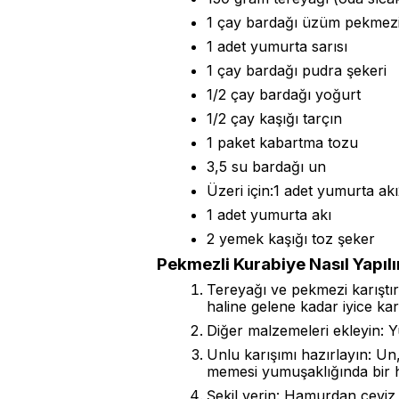
1 çay bardağı üzüm pekmez
1 adet yumurta sarısı
1 çay bardağı pudra şekeri
1/2 çay bardağı yoğurt
1/2 çay kaşığı tarçın
1 paket kabartma tozu
3,5 su bardağı un
Üzeri için:1 adet yumurta ak
1 adet yumurta akı
2 yemek kaşığı toz şeker
Pekmezli Kurabiye Nasıl Yapılı
Tereyağı ve pekmezi karıştır
haline gelene kadar iyice karı
Diğer malzemeleri ekleyin: Y
Unlu karışımı hazırlayın: Un
memesi yumuşaklığında bir 
Şekil verin: Hamurdan ceviz